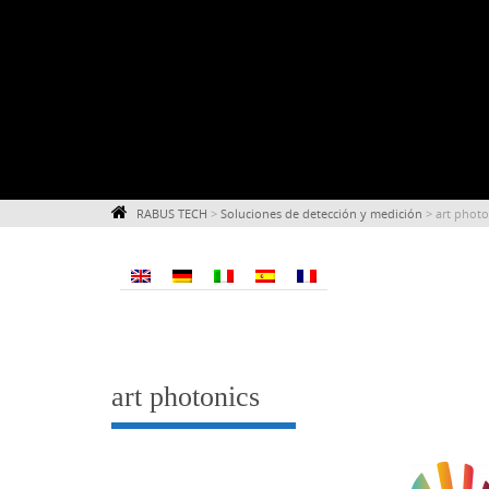
RABUS TECH
>
Soluciones de detección y medición
>
art photo
art photonics