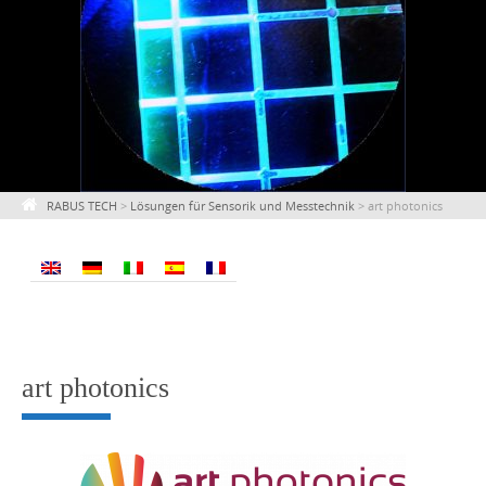
RABUS TECH
>
Lösungen für Sensorik und Messtechnik
>
art photonics
art photonics