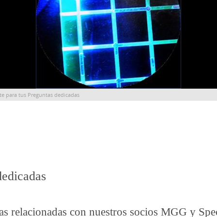
te para tus Preguntas dedicadas
dedicadas
as relacionadas con nuestros socios
MGG
y
Spec