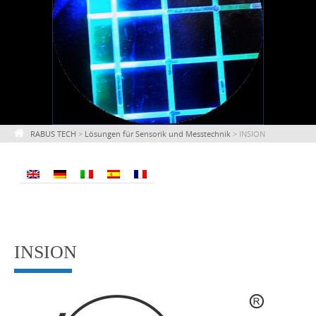
RABUS TECH
>
Lösungen für Sensorik und Messtechnik
>
INSION
INSION